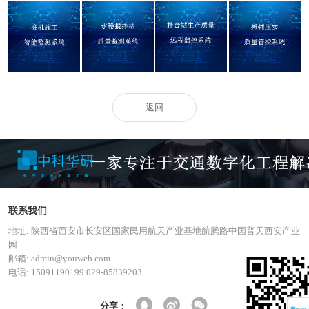
桩机施工智能监
水稳搅拌站质量
拌合站生产质量
摊铺压实质量管
测系统
监测系统
远程监控系统
控系统
返回
联系我们
地址: 陕西省西安市长安区国家民用航天产业基地航腾路中国普天西安产业
园
邮箱: admin@youweb.com
电话: 15091190199 029-85839203
分享：