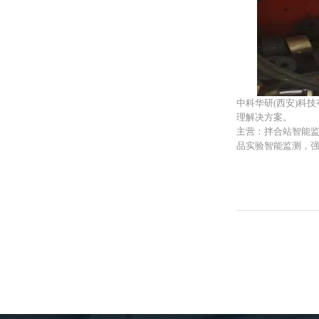
中科华研(西安)科
理解决方案。
主营：拌合站智能
品实验智能监测，
上一篇
丨
广西某