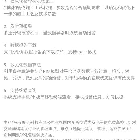
、
信息化指导构筑物施工
2
判断构筑物施工工艺和施工参数是否符合预期要求，以确定和优化下
一步的施工工艺及技术参数
、
及时预报警
3
多重分级报警机制，当数据异常时系统自动报警
、
数据报告下载
4
支日
周
月数据报告的下载打印，支持
格式
/
/
EXCEL
、
多元化数据算法
5
利用多种算法并结合
模型对平台监测数据进行计算、拟合，对
BIM
比、分析，做到及时准确预警，对于结构物的健康状态提供有效支撑
、
支持终端查询
6
系统支持手机
平板等移动终端查看、接收报警信息，方便快捷
/
中科华研(西安)科技有限公司依托国内多所交通类及电子信息类高校，针对
交通基础建设行业的管理重点、难点问题提供建设、管理、运营养护全生
命周期数字化管理解决方案。